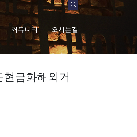
커뮤니티
오시는길
매돈현금화해외거