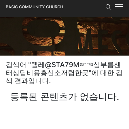
본문 바로가기
BASIC COMMUNITY CHURCH
검색어 "
텔레@STA79M☞☜심부름센
터상담비용흥신소저렴한곳
"에 대한 검
색 결과입니다.
등록된 콘텐츠가 없습니다.