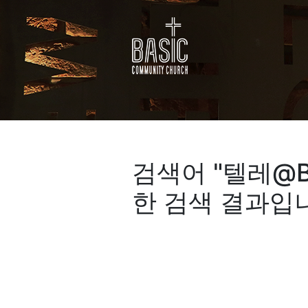
본문 바로가기
검색어 "
텔레@
한 검색 결과입