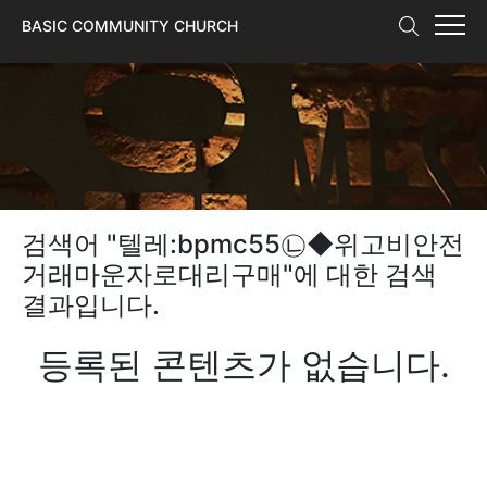
본문 바로가기
BASIC COMMUNITY CHURCH
검색어 "
텔레:bpmc55㉡◆위고비안전
거래마운자로대리구매
"에 대한 검색
결과입니다.
등록된 콘텐츠가 없습니다.