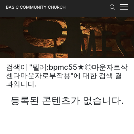
본문 바로가기
BASIC COMMUNITY CHURCH
검색어 "
텔레:bpmc55★◎마운자로삭
센다마운자로부작용
"에 대한 검색 결
과입니다.
등록된 콘텐츠가 없습니다.